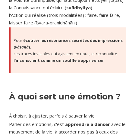
la Volonté qui impulse, qui faut toujour nettoyer (tapas)
la Connaissance qui éclaire (
svādhyāya
)
l'Action qui réalise (trois modalitées) : faire, faire faire,
laisser faire (īśvara-praṇidhānāni)
Pour 
écouter les résonances secrètes des impressions 
(
vāsanā
)
,
ces traces invisibles qui agissent en nous, et reconnaître 
l'inconscient comme un souffle à apprivoiser
À quoi sert une émotion ?
À choisir, à ajuster, parfois à sauver la vie.
Parler des émotions, c'est
apprendre à danser
avec le
mouvement de la vie, à accorder nos pas à ceux des