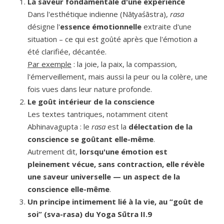
La saveur fondamentale d'une expérience
Dans l'esthétique indienne (Nāṭyaśāstra),
rasa
désigne l'
essence émotionnelle
extraite d'une
situation – ce qui est goûté après que l'émotion a
été clarifiée, décantée.
Par exemple
: la joie, la paix, la compassion,
l'émerveillement, mais aussi la peur ou la colère, une
fois vues dans leur nature profonde.
Le goût intérieur de la conscience
Les textes tantriques, notamment citent
Abhinavagupta : le
rasa
est la
délectation de la
conscience se goûtant elle-même
.
Autrement dit,
lorsqu'une émotion est
pleinement vécue, sans contraction, elle révèle
une saveur universelle — un aspect de la
conscience elle-même
.
Un principe intimement lié à la vie, au “goût de
soi” (sva-rasa) du Yoga Sūtra II.9