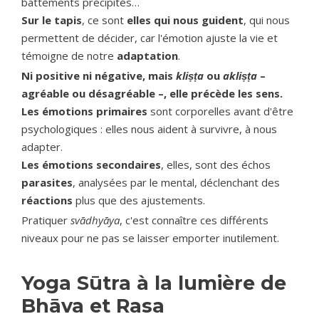
battements précipités…
Sur le tapis
, ce sont
elles qui nous guident
, qui nous
permettent de décider, car l'émotion ajuste la vie et
témoigne de notre
adaptation
.
Ni positive ni négative, mais
kliṣṭa
ou
akliṣṭa
–
agréable ou désagréable –, elle précède les sens.
Les émotions primaires
sont corporelles avant d'être
psychologiques : elles nous aident à survivre, à nous
adapter.
Les émotions secondaires
, elles, sont des échos
parasites
, analysées par le mental, déclenchant des
réactions
plus que des ajustements.
Pratiquer
svādhyāya
, c'est connaître ces différents
niveaux pour ne pas se laisser emporter inutilement.
Yoga Sūtra à la lumière de
Bhāva et Rasa