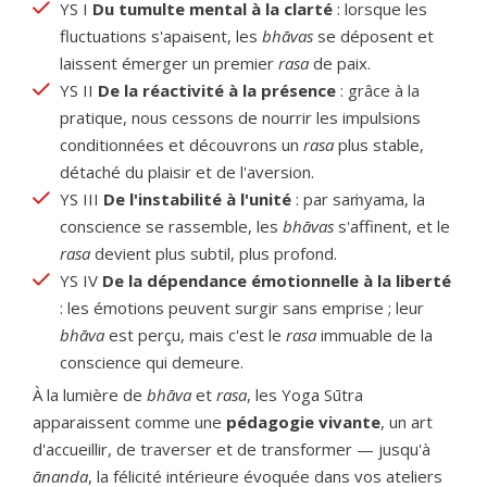
YS I
Du tumulte mental à la clarté
: lorsque les
fluctuations s'apaisent, les
bhāvas
se déposent et
laissent émerger un premier
rasa
de paix.
YS II
De la réactivité à la présence
: grâce à la
pratique, nous cessons de nourrir les impulsions
conditionnées et découvrons un
rasa
plus stable,
détaché du plaisir et de l'aversion.
YS III
De l'instabilité à l'unité
: par saṁyama, la
conscience se rassemble, les
bhāvas
s'affinent, et le
rasa
devient plus subtil, plus profond.
YS IV
De la dépendance émotionnelle à la liberté
: les émotions peuvent surgir sans emprise ; leur
bhāva
est perçu, mais c'est le
rasa
immuable de la
conscience qui demeure.
À la lumière de
bhāva
et
rasa
, les Yoga Sūtra
apparaissent comme une
pédagogie vivante
, un art
d'accueillir, de traverser et de transformer — jusqu'à
ānanda
, la félicité intérieure évoquée dans vos ateliers