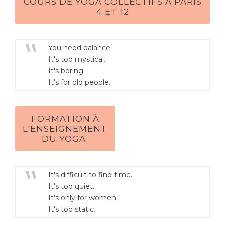
COURS DE YOGA COLLECTIFS À PARIS
4 ET 12
You need balance.
It's too mystical.
It's boring.
It's for old people.
FORMATION À
L'ENSEIGNEMENT
DU YOGA.
It's difficult to find time.
It's too quiet.
It's only for women.
It's too static.