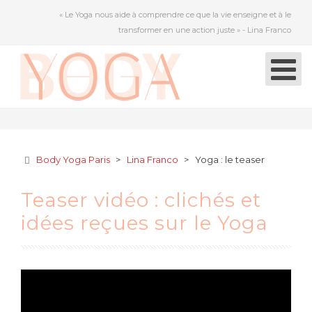
« Le Yoga nous aide à comprendre ce que la vie enseigne et à le
transformer en une action juste » - Lina Franco
Body Yoga Paris
>
Lina Franco
>
Yoga : le teaser
Teaser vidéo : clichés et
idées reçues sur le Yoga