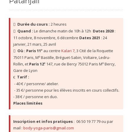
Patañjali
Durée du cours :
 2 heures 
Quand :
 Le dimanche matin de 10h à 12h  
Dates 2020
 : 
11 octobre, 8 novembre, 6 décembre 
Dates 2021
 : 24 
janvier, 21 mars, 25 avril 
e
Où :
Paris 11
 au centre 
Kalari 7
, 3 Cité de la Roquette 
o
75011 Paris, M
 Bastille, Bréguet-Sabin, Voltaire, Ledru-
e
o
Rollin, et 
Paris 12
 147, rue de Bercy 75012 Paris M
 Bercy, 
Gare de Lyon 
Tarif :
 - 40 € / personne/ atelier. 
 - 35 €/ personne pour les élèves inscrits en cours collectifs. 
- 38 € / personne en duo. 
Places limitées
Inscription et infos pratiques
 :  06 50 19 77 79 ou par 
mail : 
body-yoga-paris@gmail.com