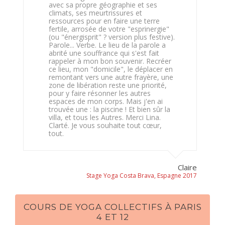
avec sa propre géographie et ses
climats, ses meurtrissures et
ressources pour en faire une terre
fertile, arrosée de votre "esprinergie"
(ou "énergisprit" ? version plus festive).
Parole... Verbe. Le lieu de la parole a
abrité une souffrance qui s'est fait
rappeler à mon bon souvenir. Recréer
ce lieu, mon "domicile", le déplacer en
remontant vers une autre frayère, une
zone de libération reste une priorité,
pour y faire résonner les autres
espaces de mon corps. Mais j'en ai
trouvée une : la piscine ! Et bien sûr la
villa, et tous les Autres. Merci Lina.
Clarté. Je vous souhaite tout cœur,
tout.
Claire
Stage Yoga Costa Brava, Espagne 2017
COURS DE YOGA COLLECTIFS À PARIS
4 ET 12