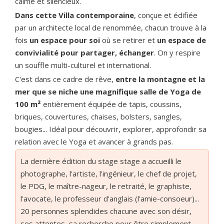
calme et silencieux.
Dans cette Villa contemporaine
, conçue et édifiée
par un architecte local de renommée, chacun trouve à la
fois
un espace pour soi
où se retirer et
un espace de
convivialité pour partager, échanger
. On y respire
un souffle multi-culturel et international.
C'est dans ce cadre de rêve,
entre la montagne et la
mer que se niche une magnifique salle de Yoga de
100 m²
entièrement équipée de tapis, coussins,
briques, couvertures, chaises, bolsters, sangles,
bougies... Idéal pour découvrir, explorer, approfondir sa
relation avec le Yoga et avancer à grands pas.
La dernière édition du stage stage a accueilli le
photographe, l'artiste, l'ingénieur, le chef de projet,
le PDG, le maître-nageur, le retraité, le graphiste,
l'avocate, le professeur d'anglais (l'amie-consoeur)...
20 personnes splendides chacune avec son désir,
ses attentes, sa recherche pour être simplement