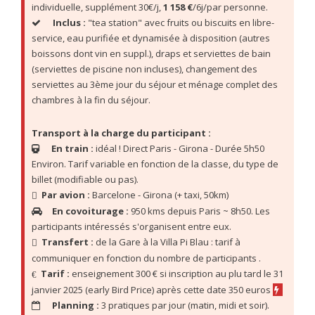
individuelle, supplément 30€/j, 
1 158 €
/6j/par personne. 
Inclus :
 "tea station" avec fruits ou biscuits en libre-
service, eau purifiée et dynamisée à disposition (autres 
boissons dont vin en suppl.), draps et serviettes de bain 
(serviettes de piscine non incluses), changement des 
serviettes au 3ème jour du séjour et ménage complet des 
chambres à la fin du séjour.
Transport à la charge du participant :
En train :
 idéal ! Direct Paris - Girona - Durée 5h50 
Environ. Tarif variable en fonction de la classe, du type de 
billet (modifiable ou pas).
Par avion :
 Barcelone - Girona (+ taxi, 50km) 
En covoiturage :
 950 kms depuis Paris ~ 8h50. Les 
participants intéressés s'organisent entre eux.
Transfert :
 de la Gare à la Villa Pi Blau : tarif à 
communiquer en fonction du nombre de participants .
Tarif :
 enseignement 300 € si inscription au plu tard le 31 
janvier 2025 (early Bird Price) après cette date 350 euros 
Planning :
 3 pratiques par jour (matin, midi et soir). 